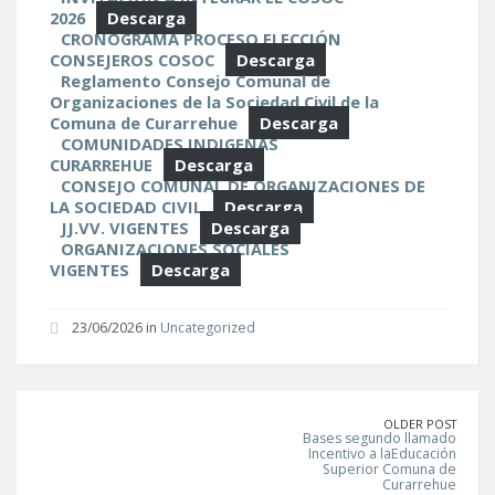
2026
Descarga
CRONOGRAMA PROCESO ELECCIÓN
CONSEJEROS COSOC
Descarga
Reglamento Consejo Comunal de
Organizaciones de la Sociedad Civil de la
Comuna de Curarrehue
Descarga
COMUNIDADES INDIGENAS
CURARREHUE
Descarga
CONSEJO COMUNAL DE ORGANIZACIONES DE
LA SOCIEDAD CIVIL
Descarga
JJ.VV. VIGENTES
Descarga
ORGANIZACIONES SOCIALES
VIGENTES
Descarga
23/06/2026 in
Uncategorized
OLDER POST
Bases segundo llamado
Incentivo a laEducación
Superior Comuna de
Curarrehue