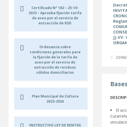
Decret
Certificado N° 182 – 25-10-
INVIT
2023 – Aprueba fijación tarifa
CRONO
de aseo por el servicio de
Reglam
extracción de RSD
COMUN
CONSE
JJ.VV.
ORGAN
Ordenanza sobre
condiciones generales para
la fijación de la tarifa de
23/06/
aseo por el servicio de
extracción de residuos
sólidos domiciliarios
Bases
Plan Municipal de Cultura
DESCRIP
2023-2026
El ac
Curarrehu
vinculaci
INSTRUCTIVO LEY DE RENTAS