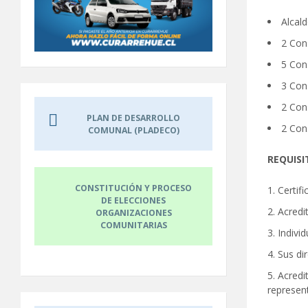
Alcald
2 Cons
5 Con
3 Con
2 Con
PLAN DE DESARROLLO
2 Cons
COMUNAL (PLADECO)
REQUISI
CONSTITUCIÓN Y PROCESO
Certifi
DE ELECCIONES
Acredi
ORGANIZACIONES
COMUNITARIAS
Indivi
Sus di
Acredit
represen