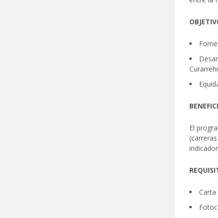
OBJETI
Fomen
Desarr
Curarreh
Equida
BENEFIC
El progra
(carreras
indicador
REQUISI
Carta 
Fotoc