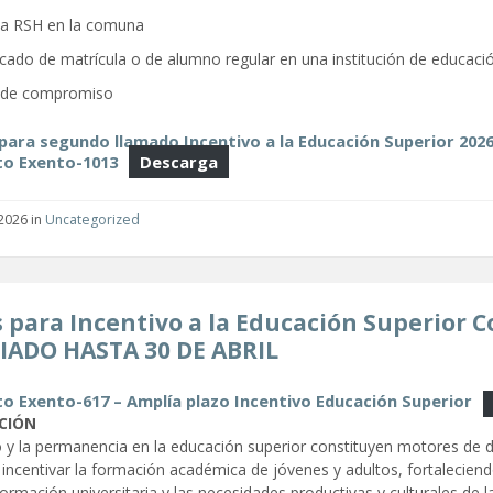
la RSH en la comuna
icado de matrícula o de alumno regular en una institución de educació
 de compromiso
para segundo llamado Incentivo a la Educación Superior 202
o Exento-1013
Descarga
2026
in
Uncategorized
 para Incentivo a la Educación Superior
IADO HASTA 30 DE ABRIL
o Exento-617 – Amplía plazo Incentivo Educación Superior
CIÓN
o y la permanencia en la educación superior constituyen motores de 
incentivar la formación académica de jóvenes y adultos, fortaleciend
formación universitaria y las necesidades productivas y culturales de l