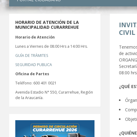
HORARIO DE ATENCIÓN DE LA
INVI
MUNICIPALIDAD CURARREHUE
CIVI
Horario de Atención
Lunes a Viernes de 08:00 Hrs a 14:00 Hrs.
Tenemos e
de activ
GUÍA DE TRÁMITES
ORGANIZA
SEGURIDAD PUBLICA
Secretarí
08:00 hrs
Oficina de Partes
Teléfono: 600 401 0021
¿QUÉ ES
Avenida Estadio N° 550, Curarrehue, Región
de la Araucanía.
Órgan
Compu
Objeti
¿QUIÉNE