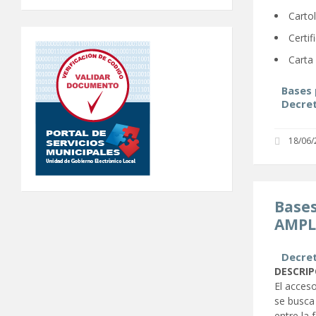
Carto
Certif
Carta
Bases 
Decret
18/06/
Bases
AMPL
Decret
DESCRIP
El acces
se busca 
entre la 