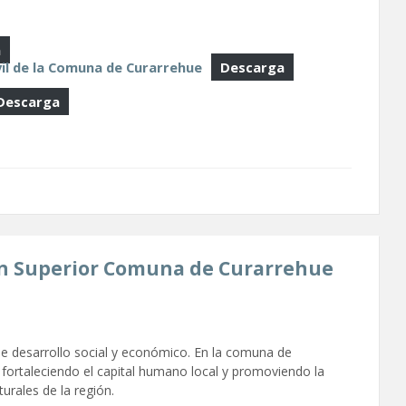
a
il de la Comuna de Curarrehue
Descarga
Descarga
ón Superior Comuna de Curarrehue
de desarrollo social y económico. En la comuna de
 fortaleciendo el capital humano local y promoviendo la
turales de la región.