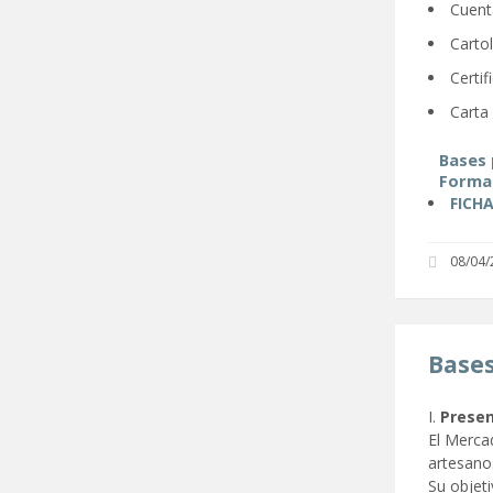
Cuent
Carto
Certif
Carta
Bases 
Format
FICH
08/04/
Bases
I.
Presen
El Mercad
artesanos
Su objeti