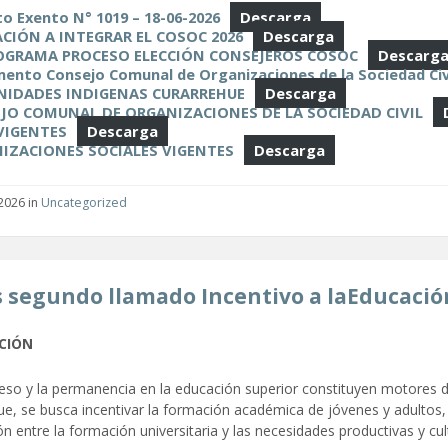
o Exento N° 1019 – 18-06-2026
Descarga
ACIÓN A INTEGRAR EL COSOC 2026
Descarga
GRAMA PROCESO ELECCIÓN CONSEJEROS COSOC
Descarg
ento Consejo Comunal de Organizaciones de la Sociedad Civ
IDADES INDIGENAS CURARREHUE
Descarga
JO COMUNAL DE ORGANIZACIONES DE LA SOCIEDAD CIVIL
 VIGENTES
Descarga
IZACIONES SOCIALES VIGENTES
Descarga
2026
in
Uncategorized
 segundo llamado Incentivo a laEducaci
CIÓN
ceso y la permanencia en la educación superior constituyen motores 
e, se busca incentivar la formación académica de jóvenes y adultos,
ón entre la formación universitaria y las necesidades productivas y cul