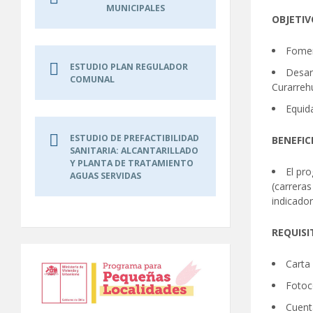
MUNICIPALES
OBJETI
Fomen
ESTUDIO PLAN REGULADOR
Desarr
COMUNAL
Curarreh
Equida
ESTUDIO DE PREFACTIBILIDAD
BENEFIC
SANITARIA: ALCANTARILLADO
Y PLANTA DE TRATAMIENTO
El pr
AGUAS SERVIDAS
(carreras
indicador
REQUISI
Carta 
Fotoc
Cuent